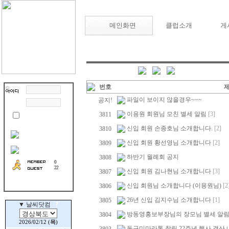
메인화면
클럽소개
게
번호
파일이 보이지 않을경우~~~
공지!
이용원 회원님 모친 별세 알림
[3]
3811
신입 회원 손종호님 소개합니다.
[2]
3810
신입 회원 황선영님 소개합니다
[2]
3809
하반기 월례회 공지
3808
0
22
신입 회원 김나현님 소개합니다
[3]
3807
신입 회원님 소개합니다 (이용원님)
[2
3806
26년 신입 김지수님 소개합니다
[1]
3805
방동영홍보부장님의 장모님 별세 알
3804
동구미마라톤 창립 22주년 행사 결산 