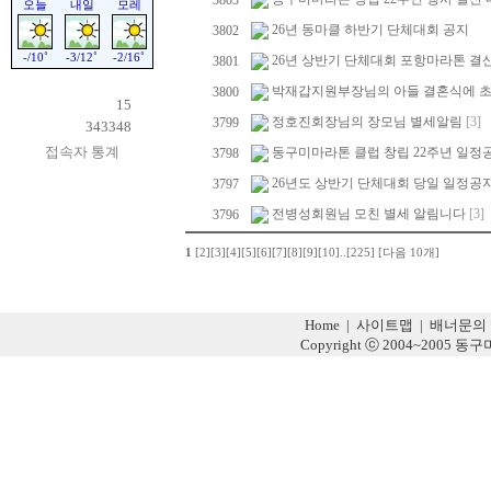
3803
26년 동마클 하반기 단체대회 공지
3802
26년 상반기 단체대회 포항마라톤 결
3801
박재갑지원부장님의 아들 결혼식에 
3800
15
정호진회장님의 장모님 별세알림
[3]
3799
343348
접속자 통계
동구미마라톤 클럽 창립 22주년 일정
3798
26년도 상반기 단체대회 당일 일정공
3797
전병성회원님 모친 별세 알림니다
[3]
3796
1
[2]
[3]
[4]
[5]
[6]
[7]
[8]
[9]
[10]
..
[225]
[다음 10개]
Home
|
사이트맵
|
배너문의
Copyright ⓒ 2004~2005 동구미