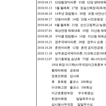
2018.04.15 단양팔경마라톤 33명 단양 생태
2018.05.13 5월 월례회 27명 장길산해장국(
2018.06.10 14주년 창립행사 30명 포항 내
2018.06.17 안동마라톤 14명 안동 시민운동
2018.06.24 6월 월례회 21명 선산고등학교/
2018.07.01 육상연맹 체육대회 19명 지산동
2018.08.26 구마클 창립행사 14명 지산동 
2018.10.21 경주국제마라톤 28명 경주시 순
2018.10.28 춘천마라톤 12명 춘천 공지천공
2018.11.18 상주곶감국제마라톤, 이규화고문1
2018.12.07 정기총회및 송년회 75명 베나아
10대 회장 이기학(사무국장이근호훈부 지명) 
황채하회원 공로패
정호진회원 감사패
류 호회원 풀코스 200회상
이규화고문 풀코스 100회상
이근호훈련부장 우수회원상
한경아회원 일달최우수상
심시용사무국장 일달우수상