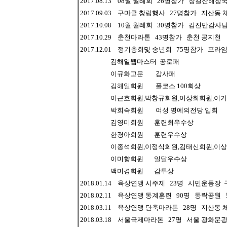
2017.08.13 08월 월례회 26명참가 장길산해장
2017.09.03 구마클 창립행사 27명참가 지산동
2017.10.08 10월 월례회 30명참가 김진만감사
2017.10.29 춘천마라톤 43명참가 춘천 공지천
2017.12.01 정기총회및 송년회 75명참가 프라임
김해일웹마스터 공로패
이규화고문 감사패
김해일회원 풀코스 100회상
이근호회원,박창규회원,이상희회원,이기학회
박희숙회원 여성 명예의전당 입회
김영미회원 훈련최우수상
한경아회원 훈련우수상
이종석회원,이정식회원,김태신회원,이상
이미향회원 일달우수상
백미경회원 감투상
2018.01.14 육상연맹 시주제 23명 시민운동
2018.02.11 육상연맹 동계훈련 90명 동락공
2018.03.11 육상연맹 단축마라톤 28명 지산
2018.03.18 서울국제마라톤 27명 서울 광화