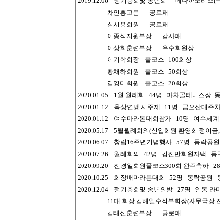
2019.12.06 정기총회및 송년회 베나아모리스
차인흥고문 공로패
심시용회원 공로패
이종석지원부장 감사패
이상희훈련부장 우수회원상
이기학회장 풀코스 100회상
황채하회원 풀코스 50회상
김영미회원 풀코스 20회상
2020.01.05 1월 월례회 44명 마차골테니스
2020.01.12 육상연맹 시주제 11명 금오산대
2020.01.12 여수마라톤대회참가 10명 여
2020.05.17 5월월례회의(신입회원 환영회 정
2020.06.07 창립16주년기념행사 57명 동락
2020.07.26 월례회의 42명 김진만회원자택 
2020.09.20 전경일회원풀코스300회 완주축하
2020.10.25 회장배마라톤대회 52명 동락공원
2020.12.04 정기총회및 송년의밤 27명 인동
11대 회장 김해일수석부회장(사무국장 전진호
김태신훈련부장 공로패