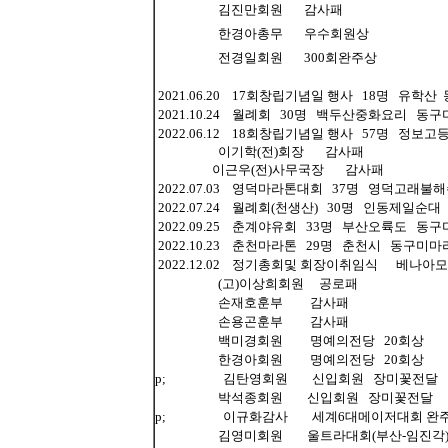
김진만회원 감사패
한경아총무 우수회원상
전경일회원 300회완주상
2021.06.20 17회창립기념일 행사 18명 유학
2021.10.24 월례회 30명 백두산중화요리 동
2022.06.12 18회창립기념일 행사 57명 정
이기학(전)회장 감사패
이근우(전)사무국장 감사패
2022.07.03 영덕마라톤대회 37명 영덕고래
2022.07.24 월례회(천생산) 30명 인동제일순
2022.09.25 춘계야유회 33명 부산오륙도 동
2022.10.23 춘천마라톤 29명 춘천시 동구미마
2022.12.02 정기총회및 회장이취임식 베나아
(고)이상희회원 공로패
손재호훈부 감사패
손용곤훈부 감사패
백미경회원 명예의전당 20회상
한경아회원 명예의전당 20회상
p; 김탄영회원 신입회원 장미꽃전달
박석종회원 신입회원 장미꽃전달
p; 이규화감사 세계6대메이저대회 완주
김영미회원 울트라대회(부산-임진각)완