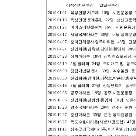
이정식지원부장 일달우수상
2019.01.01 육상연맹 시주제 16명 시민운동
2019.01.13 육상연맹 동계훈련 22명 선산고
2019.01.27 아이스버킷챌린져 16명 시민운
2019.03.17 서울국제마라톤 38명 서울 광화
2019.04.07 춘계단체행사 영주마라톤 48명
2019.04.21 신입회원(김옥분,김영현)환영회 
2019.04.28 삼척마라톤 18명 삼척엑스포광장
2019.05.19 5월 월례회 24명 구미대교 밑 동
2019.06.09 창립기념일 행사 39명 여수일원
2019.06.30 신입회원(안미현,김창호,박순남,
2019.08.18 8월 월례회 27명 산동연화지 동
2019.09.08 공주마라톤 19명 공주 시민운동
2019.10.06 신입회원(전병성)환영회 19명 
2019.10.20 경주국제마라톤 20명 경주시 순
2019.10.27 춘천마라톤 35명 춘천 공지천공
2019.10.27 독도수호마라톤(자봉31명포함) 
2019.11.17 상주곶감국제마라톤, 이기학회장1