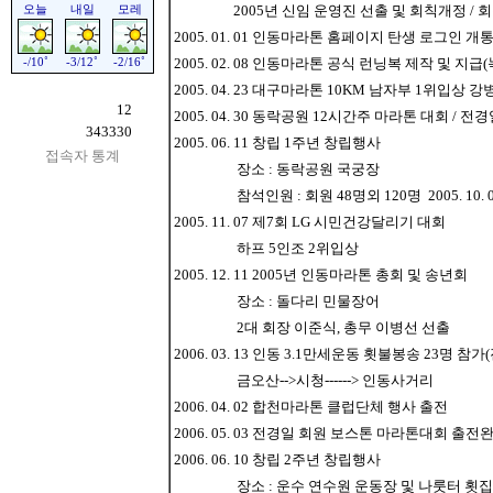
2005년 신임 운영진 선출 및 회칙개정 / 회장
2005. 01. 01 인동마라톤 홈페이지 탄생 로그인 개
2005. 02. 08 인동마라톤 공식 런닝복 제작 및 지
2005. 04. 23 대구마라톤 10KM 남자부 1위입상 
12
2005. 04. 30 동락공원 12시간주 마라톤 대회 / 
343330
2005. 06. 11 창립 1주년 창립행사
접속자 통계
장소 : 동락공원 국궁장
참석인원 : 회원 48명외 120명 2005. 10. 
2005. 11. 07 제7회 LG 시민건강달리기 대회
하프 5인조 2위입상
2005. 12. 11 2005년 인동마라톤 총회 및 송년회
장소 : 돌다리 민물장어
2대 회장 이준식, 총무 이병선 선출
2006. 03. 13 인동 3.1만세운동 횟불봉송 23명 
금오산-->시청------> 인동사거리
2006. 04. 02 합천마라톤 클럽단체 행사 출전
2006. 05. 03 전경일 회원 보스톤 마라톤대회 출전
2006. 06. 10 창립 2주년 창립행사
장소 : 운수 연수원 운동장 및 나룻터 횟집