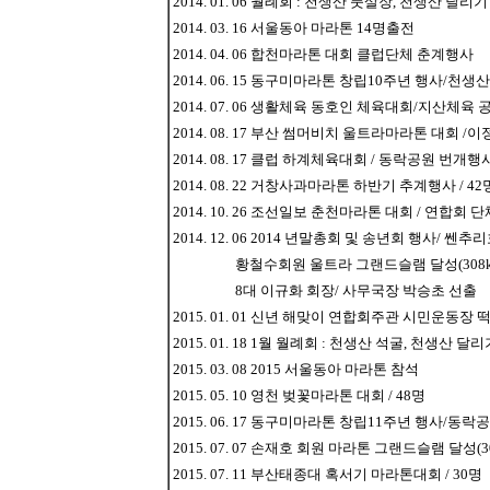
2014. 01. 06 월례회 : 천생산 풋살장, 천생산 달리기
2014. 03. 16 서울동아 마라톤 14명출전
2014. 04. 06 합천마라톤 대회 클럽단체 춘계행사
2014. 06. 15 동구미마라톤 창립10주년 행사/천
2014. 07. 06 생활체육 동호인 체육대회/지산체육 
2014. 08. 17 부산 썸머비치 울트라마라톤 대회 /
2014. 08. 17 클럽 하계체육대회 / 동락공원 번개행
2014. 08. 22 거창사과마라톤 하반기 추계행사 / 42
2014. 10. 26 조선일보 춘천마라톤 대회 / 연합회 
2014. 12. 06 2014 년말총회 및 송년회 행사/ 쎈추
황철수회원 울트라 그랜드슬램 달성(308km,62
8대 이규화 회장/ 사무국장 박승초 선출
2015. 01. 01 신년 해맞이 연합회주관 시민운동장
2015. 01. 18 1월 월례회 : 천생산 석굴, 천생산 
2015. 03. 08 2015 서울동아 마라톤 참석
2015. 05. 10 영천 벚꽃마라톤 대회 / 48명
2015. 06. 17 동구미마라톤 창립11주년 행사/동
2015. 07. 07 손재호 회원 마라톤 그랜드슬램 달성(308
2015. 07. 11 부산태종대 혹서기 마라톤대회 / 30명