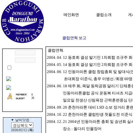
메인화면
클럽소개
게
클럽연혁 보고
클럽연혁.
2004. 04. 12 동호회 결성 발기인 1차회합 조규
2004. 05. 14 동호회 결성 발기인 2차회합 조규
2004. 06. 12 인동마라톤 클럽 창립총회 및 발대
초대회장 이준식, 총무 이병선 /회원 60명
2004. 06. 18 매주 화, 목달 동락공원 달리기 단체
인동마라톤클럽 공식 운동복 티셔츠 지급/아
0
28
일요일 천생산 산림욕장 근력훈련중심 단
2004. 09. 20 춘천마라톤 대비 LSD 소보 장거리
2004. 10. 22 춘천마라톤 클럽탄생 첫풀도전 이준
2004. 12. 21 2004년 인동마라톤 총회 및 송년회 실
장소 : 돌다리 민물장어