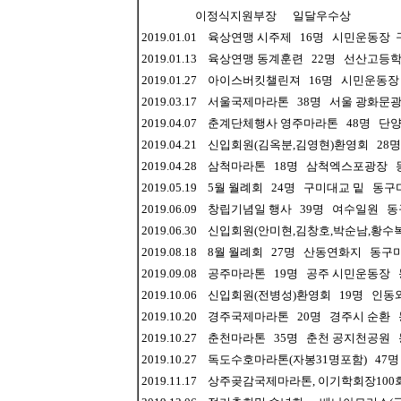
이정식지원부장 일달우수상
2019.01.01 육상연맹 시주제 16명 시민운동
2019.01.13 육상연맹 동계훈련 22명 선산고
2019.01.27 아이스버킷챌린져 16명 시민운
2019.03.17 서울국제마라톤 38명 서울 광화
2019.04.07 춘계단체행사 영주마라톤 48명
2019.04.21 신입회원(김옥분,김영현)환영회 
2019.04.28 삼척마라톤 18명 삼척엑스포광장
2019.05.19 5월 월례회 24명 구미대교 밑 동
2019.06.09 창립기념일 행사 39명 여수일원
2019.06.30 신입회원(안미현,김창호,박순남,
2019.08.18 8월 월례회 27명 산동연화지 동
2019.09.08 공주마라톤 19명 공주 시민운동
2019.10.06 신입회원(전병성)환영회 19명 
2019.10.20 경주국제마라톤 20명 경주시 순
2019.10.27 춘천마라톤 35명 춘천 공지천공
2019.10.27 독도수호마라톤(자봉31명포함) 
2019.11.17 상주곶감국제마라톤, 이기학회장1