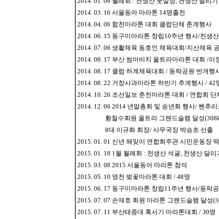
2014. 01. 06 월례회 : 천생산 풋살장, 천생산 달리기
2014. 03. 16 서울동아 마라톤 14명출전
2014. 04. 06 합천마라톤 대회 클럽단체 춘계행사
2014. 06. 15 동구미마라톤 창립10주년 행사/천
2014. 07. 06 생활체육 동호인 체육대회/지산체육 
2014. 08. 17 부산 썸머비치 울트라마라톤 대회 /
2014. 08. 17 클럽 하계체육대회 / 동락공원 번개행
2014. 08. 22 거창사과마라톤 하반기 추계행사 / 42
2014. 10. 26 조선일보 춘천마라톤 대회 / 연합회 
2014. 12. 06 2014 년말총회 및 송년회 행사/ 쎈추
황철수회원 울트라 그랜드슬램 달성(308km,62
8대 이규화 회장/ 사무국장 박승초 선출
2015. 01. 01 신년 해맞이 연합회주관 시민운동장
2015. 01. 18 1월 월례회 : 천생산 석굴, 천생산 
2015. 03. 08 2015 서울동아 마라톤 참석
2015. 05. 10 영천 벚꽃마라톤 대회 / 48명
2015. 06. 17 동구미마라톤 창립11주년 행사/동
2015. 07. 07 손재호 회원 마라톤 그랜드슬램 달성(308
2015. 07. 11 부산태종대 혹서기 마라톤대회 / 30명