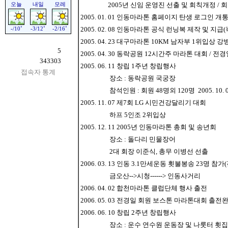
2005년 신임 운영진 선출 및 회칙개정 / 회장
2005. 01. 01 인동마라톤 홈페이지 탄생 로그인 개
2005. 02. 08 인동마라톤 공식 런닝복 제작 및 지
2005. 04. 23 대구마라톤 10KM 남자부 1위입상 
5
2005. 04. 30 동락공원 12시간주 마라톤 대회 / 
343303
2005. 06. 11 창립 1주년 창립행사
접속자 통계
장소 : 동락공원 국궁장
참석인원 : 회원 48명외 120명 2005. 10. 
2005. 11. 07 제7회 LG 시민건강달리기 대회
하프 5인조 2위입상
2005. 12. 11 2005년 인동마라톤 총회 및 송년회
장소 : 돌다리 민물장어
2대 회장 이준식, 총무 이병선 선출
2006. 03. 13 인동 3.1만세운동 횟불봉송 23명 
금오산-->시청------> 인동사거리
2006. 04. 02 합천마라톤 클럽단체 행사 출전
2006. 05. 03 전경일 회원 보스톤 마라톤대회 출전
2006. 06. 10 창립 2주년 창립행사
장소 : 운수 연수원 운동장 및 나룻터 횟집