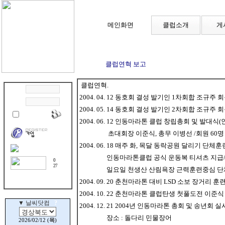
메인화면
클럽소개
게
클럽연혁 보고
클럽연혁.
2004. 04. 12 동호회 결성 발기인 1차회합 조규
2004. 05. 14 동호회 결성 발기인 2차회합 조규
2004. 06. 12 인동마라톤 클럽 창립총회 및 발대
초대회장 이준식, 총무 이병선 /회원 60명
2004. 06. 18 매주 화, 목달 동락공원 달리기 단체
인동마라톤클럽 공식 운동복 티셔츠 지급/아
0
27
일요일 천생산 산림욕장 근력훈련중심 단
2004. 09. 20 춘천마라톤 대비 LSD 소보 장거리
2004. 10. 22 춘천마라톤 클럽탄생 첫풀도전 이준
2004. 12. 21 2004년 인동마라톤 총회 및 송년회 실
장소 : 돌다리 민물장어