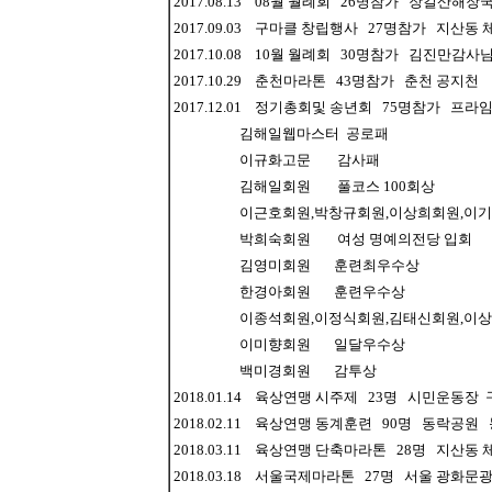
2017.08.13 08월 월례회 26명참가 장길산해장
2017.09.03 구마클 창립행사 27명참가 지산동
2017.10.08 10월 월례회 30명참가 김진만감사
2017.10.29 춘천마라톤 43명참가 춘천 공지천
2017.12.01 정기총회및 송년회 75명참가 프라임
김해일웹마스터 공로패
이규화고문 감사패
김해일회원 풀코스 100회상
이근호회원,박창규회원,이상희회원,이기학회
박희숙회원 여성 명예의전당 입회
김영미회원 훈련최우수상
한경아회원 훈련우수상
이종석회원,이정식회원,김태신회원,이상
이미향회원 일달우수상
백미경회원 감투상
2018.01.14 육상연맹 시주제 23명 시민운동
2018.02.11 육상연맹 동계훈련 90명 동락공
2018.03.11 육상연맹 단축마라톤 28명 지산
2018.03.18 서울국제마라톤 27명 서울 광화