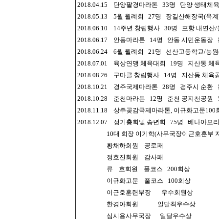
2018.04.15 단양팔경마라톤 33명 단양 생태
2018.05.13 5월 월례회 27명 장길산해장국(
2018.06.10 14주년 창립행사 30명 포항 내
2018.06.17 안동마라톤 14명 안동 시민운동
2018.06.24 6월 월례회 21명 선산고등학교/
2018.07.01 육상연맹 체육대회 19명 지산동
2018.08.26 구마클 창립행사 14명 지산동 
2018.10.21 경주국제마라톤 28명 경주시 순
2018.10.28 춘천마라톤 12명 춘천 공지천공
2018.11.18 상주곶감국제마라톤, 이규화고문1
2018.12.07 정기총회및 송년회 75명 베나아
10대 회장 이기학(사무국장이근호훈부 지명) 
황채하회원 공로패
정호진회원 감사패
류 호회원 풀코스 200회상
이규화고문 풀코스 100회상
이근호훈련부장 우수회원상
한경아회원 일달최우수상
심시용사무국장 일달우수상