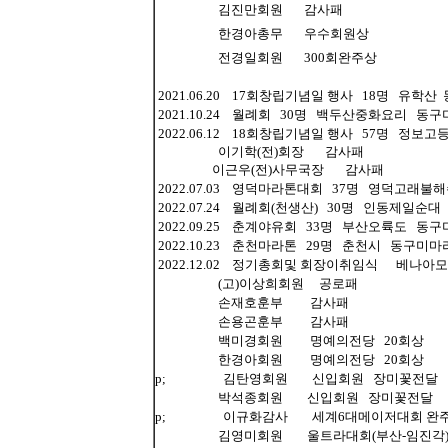
김진만회원 감사패
한경아총무 우수회원상
전경일회원 300회완주상
2021.06.20 17회창립기념일 행사 18명 유학
2021.10.24 월례회 30명 백두산중화요리 동
2022.06.12 18회창립기념일 행사 57명 정
이기학(전)회장 감사패
이근우(전)사무국장 감사패
2022.07.03 영덕마라톤대회 37명 영덕고래
2022.07.24 월례회(천생산) 30명 인동제일순
2022.09.25 춘계야유회 33명 부산오륙도 동
2022.10.23 춘천마라톤 29명 춘천시 동구미마
2022.12.02 정기총회및 회장이취임식 베나아
(고)이상희회원 공로패
손재호훈부 감사패
손용곤훈부 감사패
백미경회원 명예의전당 20회상
한경아회원 명예의전당 20회상
p; 김탄영회원 신입회원 장미꽃전달
박석종회원 신입회원 장미꽃전달
p; 이규화감사 세계6대메이저대회 완주
김영미회원 울트라대회(부산-임진각)완