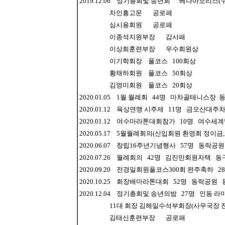
2019.12.06 정기총회및 송년회 베나아모리스
차인흥고문 공로패
심시용회원 공로패
이종석지원부장 감사패
이상희훈련부장 우수회원상
이기학회장 풀코스 100회상
황채하회원 풀코스 50회상
김영미회원 풀코스 20회상
2020.01.05 1월 월례회 44명 마차골테니스
2020.01.12 육상연맹 시주제 11명 금오산대
2020.01.12 여수마라톤대회참가 10명 여
2020.05.17 5월월례회의(신입회원 환영회 정
2020.06.07 창립16주년기념행사 57명 동락
2020.07.26 월례회의 42명 김진만회원자택 
2020.09.20 전경일회원풀코스300회 완주축하
2020.10.25 회장배마라톤대회 52명 동락공원
2020.12.04 정기총회및 송년의밤 27명 인동
11대 회장 김해일수석부회장(사무국장 전진호
김태신훈련부장 공로패